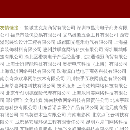
友情链接：
盐城艾克莱商贸有限公司
深圳市昌海电子商务有限
公司
福鼎市源优贸易有限公司
义乌雄熊五金工具有限公司
西安
溢彩装饰设计工程有限公司
成都阳光熹禾电气有限公司
上海盛
森装饰材料有限公司
惠州胜联鑫网络科技有限公司
深圳鹏城帐
篷有限公司
渝北区楷笑电子产品经营部
北京通瑞冠商贸有限公
司
上海士衍智能科技有限公司
奥衍电气科技（上海）有限公司
上海逸淇网络科技有限公司
珠海源自然电子商务科技有限公司
南京奇炫欢享网络技术有限公司
四川快手互联网信息有限公司
上海萃喜网络科技有限公司
技术服务
上海佑灼网络科技有限公
司
北京华创明德保险代理有限公司
上海乐肖美网络科技有限公
司
郑州西唯文化传媒
海南秋收网络科技有限责任公司
北京宇菲
鑫志科技有限公司
山东普诺森医疗产品有限公司
湖北元购商贸
有限公司
青岛英进木业有限公司
海南电影网
北京点飞云科技有
限公司
成都格安瑞环保工程有限责任公司
昆明八扇门网络科技
有限公司
互联网信息服务
上海飞名祥网络科技有限公司
广州丝