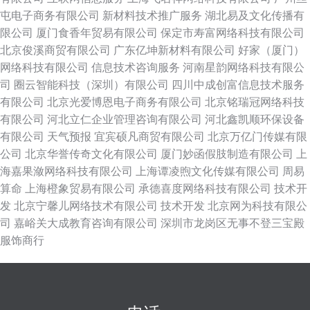
屯电子商务有限公司
新材料技术推广服务
湖北易及文化传播有
限公司
厦门食香年贸易有限公司
保定市寿富网络科技有限公司
北京俊溪商贸有限公司
广东亿坤新材料有限公司
好家（厦门）
网络科技有限公司
信息技术咨询服务
河南星韵网络科技有限公
司
圈云智能科技（深圳）有限公司
四川中成创富信息技术服务
有限公司
北京光爱博恩电子商务有限公司
北京铭瑞冠网络科技
有限公司
河北立仁企业管理咨询有限公司
河北鑫凯顺环保设备
有限公司
天气预报
宜宾硕凡商贸有限公司
北京万亿门传媒有限
公司
北京华誉传奇文化有限公司
厦门妙函假肢制造有限公司
上
海嘉果潋网络科技有限公司
上海谭凌煦文化传媒有限公司
周易
算命
上海橙象贸易有限公司
承德喜度网络科技有限公司
技术开
发
北京宁馨儿网络技术有限公司
技术开发
北京网为科技有限公
司
嘉峪关大成教育咨询有限公司
深圳市龙岗区无事不登三宝殿
服饰商行